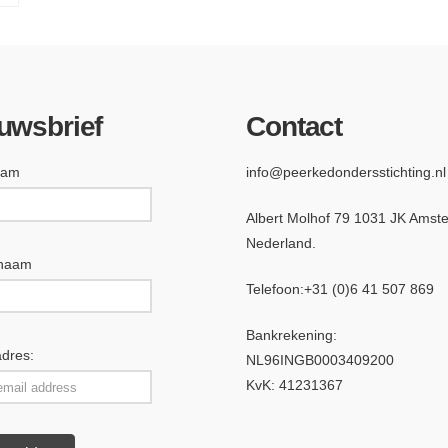
uwsbrief
Contact
aam
info@peerkedondersstichting.nl
Albert Molhof 79 1031 JK Amst
Nederland.
rnaam
Telefoon:
+31 (0)6 4
1 507 869
Bankrekening:
adres:
NL96INGB0003409200
KvK: 41231367