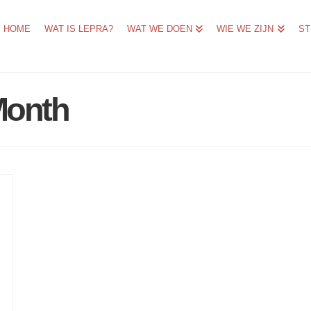
HOME
WAT IS LEPRA?
WAT WE DOEN
WIE WE ZIJN
ST
Month