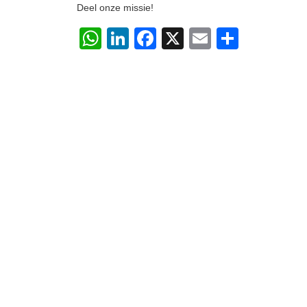
Deel onze missie!
WhatsApp
LinkedIn
Facebook
X
Email
Delen