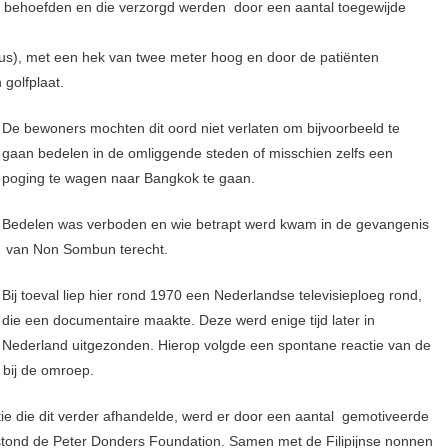
ng behoefden en die verzorgd werden door een aantal toegewijde
s), met een hek van twee meter hoog en door de patiënten
golfplaat.
De bewoners mochten dit oord niet verlaten om bijvoo
rbeeld te
gaan bedelen in de omliggende steden of misschien zelfs een
poging te wagen naar Bangkok te gaan.
Bedelen was verboden en wie betrapt werd kwam in de gevangenis
van Non Sombun terecht.
Bij toeval liep hier rond 1970 een Nederlandse televisieploeg rond,
die een documentaire maakte. Deze werd enige tijd later in
Nederland uitgezonden. Hierop volgde een spontane reactie van de
 bij de omroep.
tie die dit verder afhandelde, werd er door een aantal gemotiveerde
tstond de Peter Donders Foundation. Samen met de Filipijnse nonnen