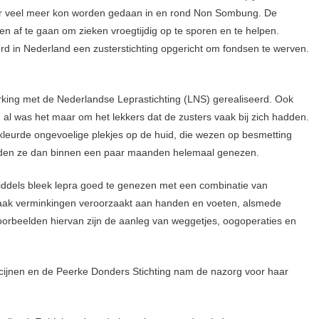
 er veel meer kon worden gedaan in en rond Non Sombung. De
n af te gaan om zieken vroegtijdig op te sporen en te helpen.
d in Nederland een zusterstichting opgericht om fondsen te werven.
rking met de Nederlandse Leprastichting (LNS) gerealiseerd. Ook
, al was het maar om het lekkers dat de zusters vaak bij zich hadden.
leurde ongevoelige plekjes op de huid, die wezen op besmetting
nden ze dan binnen een paar maanden helemaal genezen.
iddels bleek lepra goed te genezen met een combinatie van
vaak verminkingen veroorzaakt aan handen en voeten, alsmede
 Voorbeelden hiervan zijn de aanleg van weggetjes, oogoperaties en
cijnen en de Peerke Donders Stichting nam de nazorg voor haar