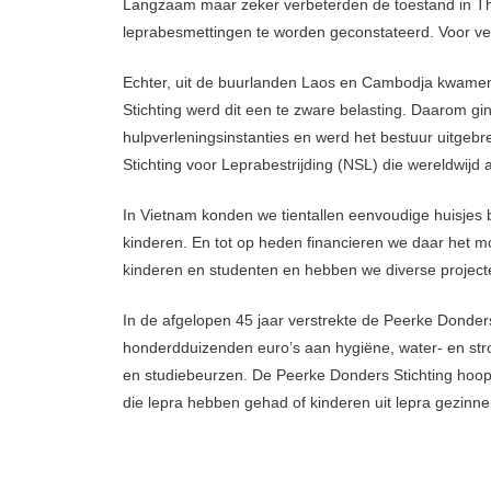
Langzaam maar zeker verbeterden de toestand in Tha
leprabesmettingen te worden geconstateerd. Voor vel
Echter, uit de buurlanden Laos en Cambodja kwamen
Stichting werd dit een te zware belasting. Daarom gin
hulpverleningsinstanties en werd het bestuur uitg
Stichting voor Leprabestrijding (NSL) die wereldwijd 
In Vietnam konden we tientallen eenvoudige huisjes
kinderen. En tot op heden financieren we daar het m
kinderen en studenten en hebben we diverse project
In de afgelopen 45 jaar verstrekte de Peerke Donder
honderdduizenden euro’s aan hygiëne, water- en stro
en studiebeurzen. De Peerke Donders Stichting hoopt
die lepra hebben gehad of kinderen uit lepra gezinn