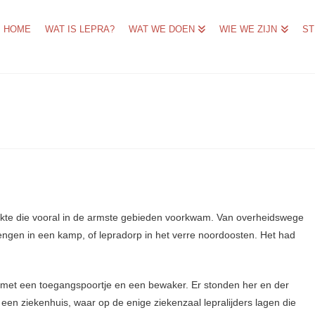
HOME
WAT IS LEPRA?
WAT WE DOEN
WIE WE ZIJN
ST
ekte die vooral in de armste gebieden voorkwam. Van overheidswege
gen in een kamp, of lepradorp in het verre noordoosten. Het had
met een toegangspoortje en een bewaker. Er stonden her en der
 een ziekenhuis, waar op de enige ziekenzaal lepralijders lagen die