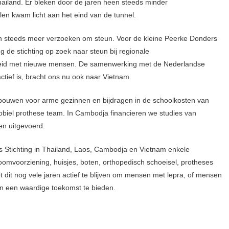
iland. Er bleken door de jaren heen steeds minder
en kwam licht aan het eind van de tunnel.
 steeds meer verzoeken om steun. Voor de kleine Peerke Donders
g de stichting op zoek naar steun bij regionale
ebreid met nieuwe mensen. De samenwerking met de Nederlandse
actief is, bracht ons nu ook naar Vietnam.
 bouwen voor arme gezinnen en bijdragen in de schoolkosten van
obiel prothese team. In Cambodja financieren we studies van
en uitgevoerd.
s Stichting in Thailand, Laos, Cambodja en Vietnam enkele
omvoorziening, huisjes, boten, orthopedisch schoeisel, protheses
 dit nog vele jaren actief te blijven om mensen met lepra, of mensen
en een waardige toekomst te bieden.