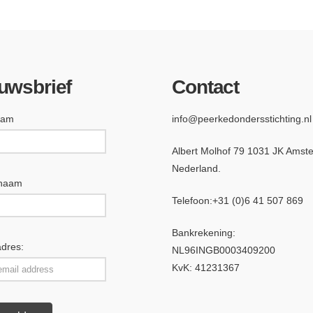
uwsbrief
Contact
aam
info@peerkedondersstichting.nl
Albert Molhof 79 1031 JK Amst
Nederland.
rnaam
Telefoon:
+31 (0)6 4
1 507 869
Bankrekening:
adres:
NL96INGB0003409200
KvK: 41231367