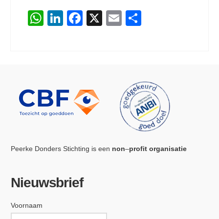
WhatsApp
LinkedIn
Facebook
X
Email
Delen
Peerke Donders Stichting is een
non
–
profit organisatie
Nieuwsbrief
Voornaam