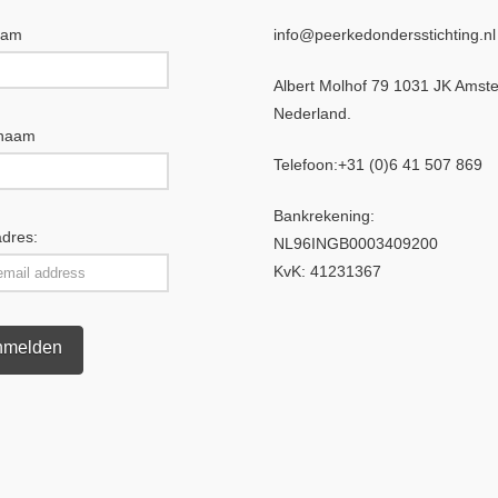
aam
info@peerkedondersstichting.nl
Albert Molhof 79 1031 JK Amst
Nederland.
rnaam
Telefoon:
+31 (0)6 4
1 507 869
Bankrekening:
adres:
NL96INGB0003409200
KvK: 41231367