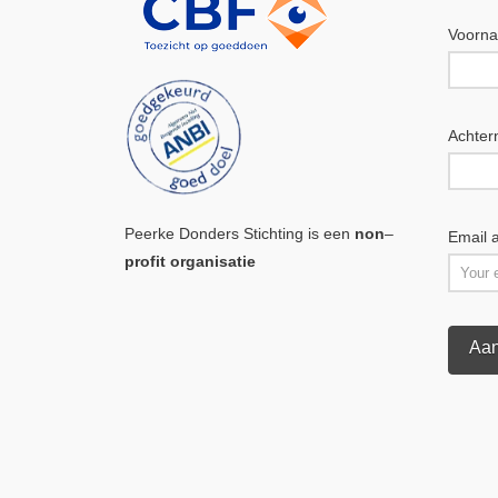
Voorn
Achte
Peerke Donders Stichting is een
non
–
Email 
profit organisatie